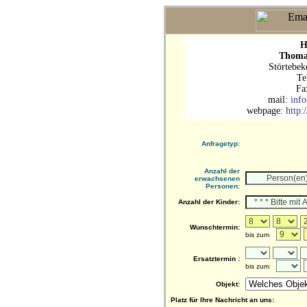
H
Thomas
Störtebek
Te
Fa
mail:
info
webpage:
http:
Anfragetyp:
Anzahl der
erwachsenen
Personen:
Anzahl der Kinder:
Wunschtermin:
bis zum
Ersatztermin :
bis zum
Objekt:
Platz für Ihre Nachricht an uns: