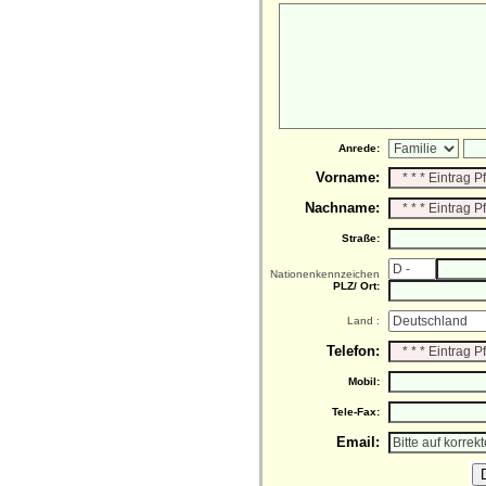
Anrede:
Vorname:
Nachname:
Straße:
Nationenkennzeichen
PLZ/ Ort:
Land :
Telefon:
Mobil:
Tele-Fax:
Email: