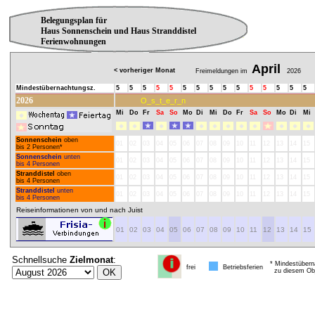
Belegungsplan für
Haus Sonnenschein und Haus Stranddistel
Ferienwohnungen
April
< vorheriger Monat
Freimeldungen im
2026
Mindestübernachtungsz.
5
5
5
5
5
5
5
5
5
5
5
5
5
5
5
2026
O_s_t_e_r_n
Mi
Do
Fr
Sa
So
Mo
Di
Mi
Do
Fr
Sa
So
Mo
Di
Mi
Sonnenschein
oben
01
02
03
04
05
06
07
08
09
10
11
12
13
14
15
bis 2 Personen*
Sonnenschein
unten
01
02
03
04
05
06
07
08
09
10
11
12
13
14
15
bis 4 Personen
Stranddistel
oben
01
02
03
04
05
06
07
08
09
10
11
12
13
14
15
bis 4 Personen
Stranddistel
unten
01
02
03
04
05
06
07
08
09
10
11
12
13
14
15
bis 4 Personen
Reiseinformationen von und nach Juist
01
02
03
04
05
06
07
08
09
10
11
12
13
14
15
Schnellsuche
Zielmonat
:
* Mindestübern
frei
Betriebsferien
zu diesem Obj