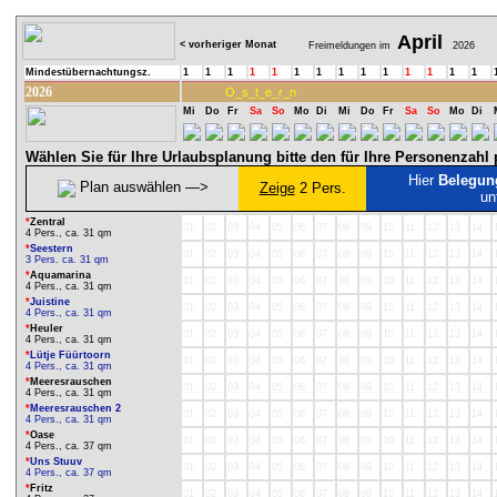
April
< vorheriger Monat
Freimeldungen im
2026
Mindestübernachtungsz.
1
1
1
1
1
1
1
1
1
1
1
1
1
1
2026
O_s_t_e_r_n
Mi
Do
Fr
Sa
So
Mo
Di
Mi
Do
Fr
Sa
So
Mo
Di
Wählen Sie für Ihre Urlaubsplanung bitte den für Ihre Personenzah
Hier
Belegun
Plan auswählen ―>
Zeige
2 Pers.
un
*
Zentral
01
02
03
04
05
06
07
08
09
10
11
12
13
14
4 Pers., ca. 31 qm
*
Seestern
01
02
03
04
05
06
07
08
09
10
11
12
13
14
3 Pers. ca. 31 qm
*
Aquamarina
01
02
03
04
05
06
07
08
09
10
11
12
13
14
4 Pers., ca. 31 qm
*
Juistine
01
02
03
04
05
06
07
08
09
10
11
12
13
14
4 Pers., ca. 31 qm
*
Heuler
01
02
03
04
05
06
07
08
09
10
11
12
13
14
4 Pers., ca. 31 qm
*
Lütje Füürtoorn
01
02
03
04
05
06
07
08
09
10
11
12
13
14
4 Pers., ca. 31 qm
*
Meeresrauschen
01
02
03
04
05
06
07
08
09
10
11
12
13
14
4 Pers., ca. 31 qm
*
Meeresrauschen 2
01
02
03
04
05
06
07
08
09
10
11
12
13
14
4 Pers., ca. 31 qm
*
Oase
01
02
03
04
05
06
07
08
09
10
11
12
13
14
4 Pers., ca. 37 qm
*
Uns Stuuv
01
02
03
04
05
06
07
08
09
10
11
12
13
14
4 Pers., ca. 37 qm
*
Fritz
01
02
03
04
05
06
07
08
09
10
11
12
13
14