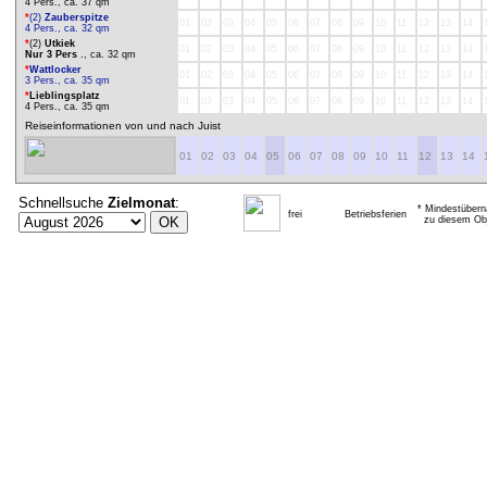
4 Pers., ca. 37 qm
*
(2)
Zauberspitze
01
02
03
04
05
06
07
08
09
10
11
12
13
14
4 Pers., ca. 32 qm
*
(2)
Utkiek
01
02
03
04
05
06
07
08
09
10
11
12
13
14
Nur 3 Pers
., ca. 32 qm
*
Wattlocker
01
02
03
04
05
06
07
08
09
10
11
12
13
14
3 Pers., ca. 35 qm
*
Lieblingsplatz
01
02
03
04
05
06
07
08
09
10
11
12
13
14
4 Pers., ca. 35 qm
Reiseinformationen von und nach Juist
01
02
03
04
05
06
07
08
09
10
11
12
13
14
Schnellsuche
Zielmonat
:
* Mindestübern
frei
Betriebsferien
zu diesem Obj