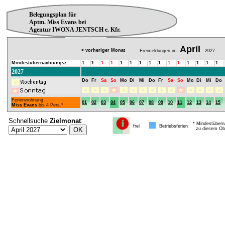
Belegungsplan für
Aptm. Miss Evans bei
Agentur IWONA JENTSCH e. Kfr.
April
< vorheriger Monat
Freimeldungen im
2027
Mindestübernachtungsz.
1
1
1
1
1
1
1
1
1
1
1
1
1
1
1
2027
Do
Fr
Sa
So
Mo
Di
Mi
Do
Fr
Sa
So
Mo
Di
Mi
Do
Ferienwohnung
01
02
03
04
05
06
07
08
09
10
11
12
13
14
15
Miss Evans
bis 4 Pers.*
Schnellsuche
Zielmonat
:
* Mindestübern
frei
Betriebsferien
zu diesem Obj