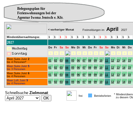
Belegungsplan für
Ferienwohnungen bei der
Agentur Iwona Jentsch e. Kfr.
April
< vorheriger Monat
Freimeldungen im
2027
Mindestübernachtungsz.
1
1
1
1
1
1
1
1
1
1
1
1
1
1
1
2027
Do
Fr
Sa
So
Mo
Di
Mi
Do
Fr
Sa
So
Mo
Di
Mi
Do
Meer.Suite.Juist
2
01
02
03
04
05
06
07
08
09
10
11
12
13
14
15
bis 4 Personen*
Meer.Suite.Juist
5
01
02
03
04
05
06
07
08
09
10
11
12
13
14
15
bis 3 Personen
Meer.Suite.Juist
6
01
02
03
04
05
06
07
08
09
10
11
12
13
14
15
bis 4 Personen
Meer.Loft.Juist
9
01
02
03
04
05
06
07
08
09
10
11
12
13
14
15
bis 4 Personen
Schnellsuche
Zielmonat
:
* Mindestübern
frei
Betriebsferien
zu diesem Obj