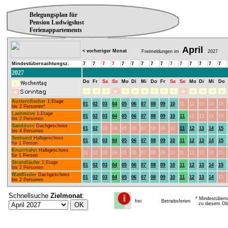
Belegungsplan für
Pension Ludwigslust
Ferienappartements
April
< vorheriger Monat
Freimeldungen im
2027
Mindestübernachtungsz.
7
7
7
7
7
7
7
7
7
7
7
7
7
7
7
2027
Do
Fr
Sa
So
Mo
Di
Mi
Do
Fr
Sa
So
Mo
Di
Mi
Do
Austernfischer
1.Etage
01
02
03
04
05
06
07
08
09
10
11
12
13
14
15
bis 2 Personen*
Lachmöve
1.Etage
01
02
03
04
05
06
07
08
09
10
11
12
13
14
15
bis 2 Personen
Sanddorn
Dachgeschoss
01
02
03
04
05
06
07
08
09
10
11
12
13
14
15
bis 4 Personen
Seehund
Halbgeschoss
01
02
03
04
05
06
07
08
09
10
11
12
13
14
15
für 1 Person
Knurrhahn
Halbgeschoss
01
02
03
04
05
06
07
08
09
10
11
12
13
14
15
für 1 Person
Strandläufer
1.Etage
01
02
03
04
05
06
07
08
09
10
11
12
13
14
15
bis 2 Personen
Wattflieder
Dachgeschoss
01
02
03
04
05
06
07
08
09
10
11
12
13
14
15
bis 2 Personen
Schnellsuche
Zielmonat
:
* Mindestübern
frei
Betriebsferien
zu diesem Obj