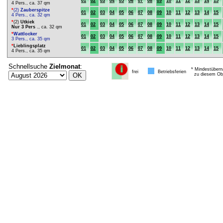
01
02
03
04
05
06
07
08
09
10
11
12
13
14
15
4 Pers., ca. 37 qm
*
(2)
Zauberspitze
01
02
03
04
05
06
07
08
09
10
11
12
13
14
15
4 Pers., ca. 32 qm
*
(2)
Utkiek
01
02
03
04
05
06
07
08
09
10
11
12
13
14
15
Nur 3 Pers
., ca. 32 qm
*
Wattlocker
01
02
03
04
05
06
07
08
09
10
11
12
13
14
15
3 Pers., ca. 35 qm
*
Lieblingsplatz
01
02
03
04
05
06
07
08
09
10
11
12
13
14
15
4 Pers., ca. 35 qm
Schnellsuche
Zielmonat
:
* Mindestübern
frei
Betriebsferien
zu diesem Obj