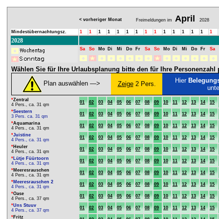
April
< vorheriger Monat
Freimeldungen im
2028
Mindestübernachtungsz.
1
1
1
1
1
1
1
1
1
1
1
1
1
1
1
2028
Sa
So
Mo
Di
Mi
Do
Fr
Sa
So
Mo
Di
Mi
Do
Fr
Sa
Wählen Sie für Ihre Urlaubsplanung bitte den für Ihre Personenzah
Hier
Belegung
Plan auswählen ―>
Zeige
2 Pers.
unt
*
Zentral
01
02
03
04
05
06
07
08
09
10
11
12
13
14
15
4 Pers., ca. 31 qm
*
Seestern
01
02
03
04
05
06
07
08
09
10
11
12
13
14
15
3 Pers. ca. 31 qm
*
Aquamarina
01
02
03
04
05
06
07
08
09
10
11
12
13
14
15
4 Pers., ca. 31 qm
*
Juistine
01
02
03
04
05
06
07
08
09
10
11
12
13
14
15
4 Pers., ca. 31 qm
*
Heuler
01
02
03
04
05
06
07
08
09
10
11
12
13
14
15
4 Pers., ca. 31 qm
*
Lütje Füürtoorn
01
02
03
04
05
06
07
08
09
10
11
12
13
14
15
4 Pers., ca. 31 qm
*
Meeresrauschen
01
02
03
04
05
06
07
08
09
10
11
12
13
14
15
4 Pers., ca. 31 qm
*
Meeresrauschen 2
01
02
03
04
05
06
07
08
09
10
11
12
13
14
15
4 Pers., ca. 31 qm
*
Oase
01
02
03
04
05
06
07
08
09
10
11
12
13
14
15
4 Pers., ca. 37 qm
*
Uns Stuuv
01
02
03
04
05
06
07
08
09
10
11
12
13
14
15
4 Pers., ca. 37 qm
*
Fritz