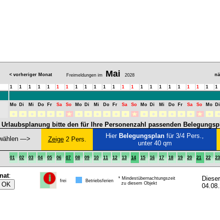
Mai
< vorheriger Monat
nä
Freimeldungen im
2028
1
1
1
1
1
1
1
1
1
1
1
1
1
1
1
1
1
1
1
1
1
1
1
Mo
Di
Mi
Do
Fr
Sa
So
Mo
Di
Mi
Do
Fr
Sa
So
Mo
Di
Mi
Do
Fr
Sa
So
Mo
Di
e Urlaubsplanung bitte den für Ihre Personenzahl passenden Belegungsp
Hier
Belegungsplan
für 3/4 Pers.,
wählen ―>
Zeige
2 Pers.
unter 40 qm
01
02
03
04
05
06
07
08
09
10
11
12
13
14
15
16
17
18
19
20
21
22
23
nat
:
Diese
* Mindestübernachtungszeit
frei
Betriebsferien
zu diesem Objekt
04.08.