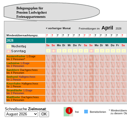
Belegungsplan für
Pension Ludwigslust
Ferienappartements
April
< vorheriger Monat
Freimeldungen im
2028
Mindestübernachtungsz.
7
7
7
7
7
7
7
7
7
7
7
7
7
7
7
2028
Sa
So
Mo
Di
Mi
Do
Fr
Sa
So
Mo
Di
Mi
Do
Fr
Sa
Austernfischer
1.Etage
01
02
03
04
05
06
07
08
09
10
11
12
13
14
15
bis 2 Personen*
Lachmöve
1.Etage
01
02
03
04
05
06
07
08
09
10
11
12
13
14
15
bis 2 Personen
Sanddorn
Dachgeschoss
01
02
03
04
05
06
07
08
09
10
11
12
13
14
15
bis 4 Personen
Seehund
Halbgeschoss
01
02
03
04
05
06
07
08
09
10
11
12
13
14
15
für 1 Person
Knurrhahn
Halbgeschoss
01
02
03
04
05
06
07
08
09
10
11
12
13
14
15
für 1 Person
Strandläufer
1.Etage
01
02
03
04
05
06
07
08
09
10
11
12
13
14
15
bis 2 Personen
Wattflieder
Dachgeschoss
01
02
03
04
05
06
07
08
09
10
11
12
13
14
15
bis 2 Personen
Schnellsuche
Zielmonat
:
* Mindestübern
frei
Betriebsferien
zu diesem Obj