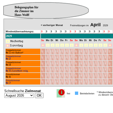
Belegungsplan für
die Zimmer im
Haus Wolff
April
< vorheriger Monat
Freimeldungen im
2029
Mindestübernachtungsz.
3
3
3
3
3
3
3
3
3
3
3
3
3
3
3
2029
So
Mo
Di
Mi
Do
Fr
Sa
So
Mo
Di
Mi
Do
Fr
Sa
So
Doppelzimmer
01
02
03
04
05
06
07
08
09
10
11
12
13
14
15
Nr.1
mit Balkon*
Doppelzimmer
01
02
03
04
05
06
07
08
09
10
11
12
13
14
15
Nr.2
Doppelzimmer
01
02
03
04
05
06
07
08
09
10
11
12
13
14
15
Nr.4
Doppelzimmer
01
02
03
04
05
06
07
08
09
10
11
12
13
14
15
Nr.5
Zustellbett mög.
Einzelzimmer
01
02
03
04
05
06
07
08
09
10
11
12
13
14
15
Nr.6
Einzelzimmer
01
02
03
04
05
06
07
08
09
10
11
12
13
14
15
Nr.7
Schnellsuche
Zielmonat
:
* Mindestübern
frei
Betriebsferien
zu diesem Obj