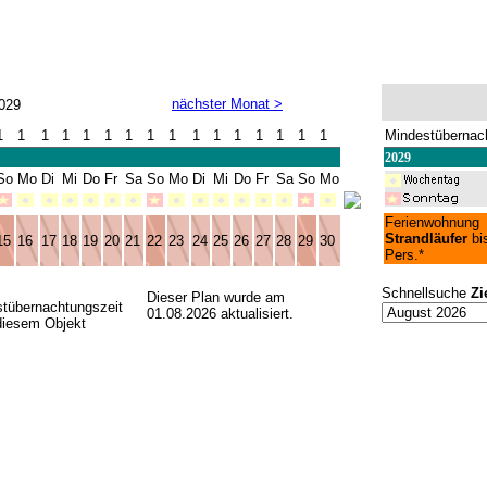
nächster Monat >
29
1
1
1
1
1
1
1
1
1
1
1
1
1
1
1
1
Mindestübernac
2029
So
Mo
Di
Mi
Do
Fr
Sa
So
Mo
Di
Mi
Do
Fr
Sa
So
Mo
Ferienwohnung
Strandläufer
bi
15
16
17
18
19
20
21
22
23
24
25
26
27
28
29
30
Pers.*
Schnellsuche
Zi
Dieser Plan wurde am
tübernachtungszeit
01.08.2026 aktualisiert.
esem Objekt