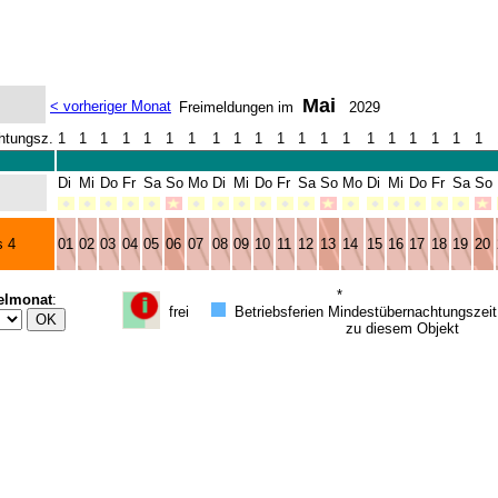
Mai
< vorheriger Monat
Freimeldungen im
2029
htungsz.
1
1
1
1
1
1
1
1
1
1
1
1
1
1
1
1
1
1
1
1
Di
Mi
Do
Fr
Sa
So
Mo
Di
Mi
Do
Fr
Sa
So
Mo
Di
Mi
Do
Fr
Sa
So
s 4
01
02
03
04
05
06
07
08
09
10
11
12
13
14
15
16
17
18
19
20
*
elmonat
:
frei
Betriebsferien
Mindestübernachtungszeit
zu diesem Objekt