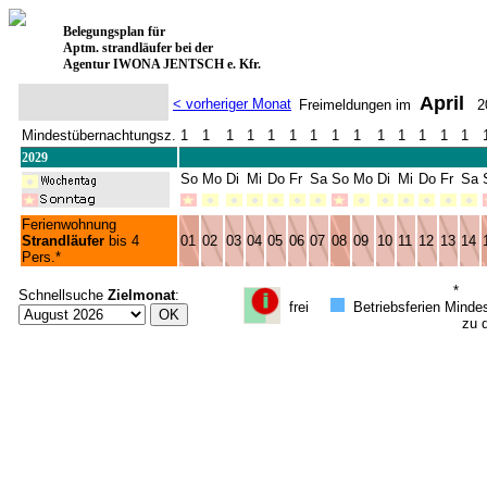
Belegungsplan für
Aptm. strandläufer bei der
Agentur IWONA JENTSCH e. Kfr.
April
< vorheriger Monat
Freimeldungen im
20
Mindestübernachtungsz.
1
1
1
1
1
1
1
1
1
1
1
1
1
1
2029
So
Mo
Di
Mi
Do
Fr
Sa
So
Mo
Di
Mi
Do
Fr
Sa
Ferienwohnung
Strandläufer
bis 4
01
02
03
04
05
06
07
08
09
10
11
12
13
14
Pers.*
*
Schnellsuche
Zielmonat
:
frei
Betriebsferien
Mindes
zu di