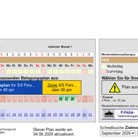
nächster Monat >
6
1
1
1
1
1
1
1
1
1
1
1
1
1
1
1
1
Mindestübernachtungsz.
2026
So
Mo
Di
Mi
Do
Fr
Sa
So
Mo
Di
Mi
Do
Fr
Sa
So
Mo
l passenden Belegungsplan aus:
Wählen Sie für Ihr
splan
für 3/4 Pers.,
Zeige
4/5 Pers.,
Plan au
er 40 qm
über 40 qm
*
Zentral
16
17
18
19
20
21
22
23
24
25
26
27
28
29
30
31
4 Pers., ca. 31 qm
Reiseinformationen von u
16
17
18
19
20
21
22
23
24
25
26
27
28
29
30
31
Schnellsuche
Zielmo
Dieser Plan wurde am
achtungszeit
ekt
04.08.2026 aktualisiert.