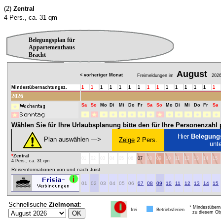
(2)
Zentral
4 Pers., ca. 31 qm
Belegungsplan für
Appartementhaus
Bracht
August
< vorheriger Monat
Freimeldungen im
202
Mindestübernachtungsz.
1
1
1
1
1
1
1
1
1
1
1
1
1
1
1
2026
Sa
So
Mo
Di
Mi
Do
Fr
Sa
So
Mo
Di
Mi
Do
Fr
Sa
Wählen Sie für Ihre Urlaubsplanung bitte den für Ihre Personenzah
Hier
Belegung
Plan auswählen ―>
Zeige
2 Pers.
unt
*
Zentral
01
02
03
04
05
06
07
08
09
10
11
12
13
14
15
4 Pers., ca. 31 qm
Reiseinformationen von und nach Juist
01
02
03
04
05
06
07
08
09
10
11
12
13
14
15
Schnellsuche
Zielmonat
:
* Mindestübern
frei
Betriebsferien
zu diesem Obj