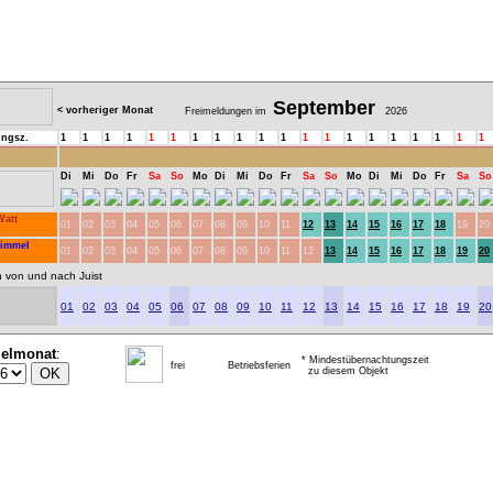
September
< vorheriger Monat
Freimeldungen im
2026
ungsz.
1
1
1
1
1
1
1
1
1
1
1
1
1
1
1
1
1
1
1
1
Di
Mi
Do
Fr
Sa
So
Mo
Di
Mi
Do
Fr
Sa
So
Mo
Di
Mi
Do
Fr
Sa
So
Watt
01
02
03
04
05
06
07
08
09
10
11
12
13
14
15
16
17
18
19
20
Himmel
01
02
03
04
05
06
07
08
09
10
11
12
13
14
15
16
17
18
19
20
n von und nach Juist
01
02
03
04
05
06
07
08
09
10
11
12
13
14
15
16
17
18
19
20
ielmonat
:
* Mindestübernachtungszeit
frei
Betriebsferien
zu diesem Objekt