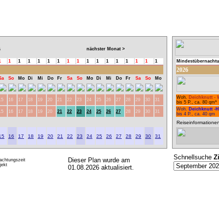
nächster Monat >
6
1
1
1
1
1
1
1
1
1
1
1
1
1
1
1
1
1
Mindestübernacht
2026
Sa
So
Mo
Di
Mi
Do
Fr
Sa
So
Mo
Di
Mi
Do
Fr
Sa
So
Mo
Woh.
Deichknutt - 
15
16
17
18
19
20
21
22
23
24
25
26
27
28
29
30
31
bis 5 P., ca. 80 qm*
Woh.
Deichknutt -
15
16
17
18
19
20
21
22
23
24
25
26
27
28
29
30
31
bis 4 P., ca. 40 qm
Reiseinformatione
15
16
17
18
19
20
21
22
23
24
25
26
27
28
29
30
31
Schnellsuche
Z
Dieser Plan wurde am
achtungszeit
ekt
01.08.2026 aktualisiert.