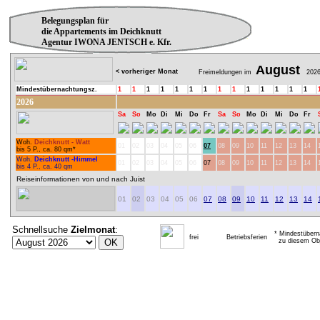
Belegungsplan für
die Appartements im Deichknutt
Agentur IWONA JENTSCH e. Kfr.
August
< vorheriger Monat
Freimeldungen im
202
Mindestübernachtungsz.
1
1
1
1
1
1
1
1
1
1
1
1
1
1
2026
Sa
So
Mo
Di
Mi
Do
Fr
Sa
So
Mo
Di
Mi
Do
Fr
Woh.
Deichknutt - Watt
01
02
03
04
05
06
07
08
09
10
11
12
13
14
bis 5 P., ca. 80 qm*
Woh.
Deichknutt -Himmel
01
02
03
04
05
06
07
08
09
10
11
12
13
14
bis 4 P., ca. 40 qm
Reiseinformationen von und nach Juist
01
02
03
04
05
06
07
08
09
10
11
12
13
14
Schnellsuche
Zielmonat
:
* Mindestübern
frei
Betriebsferien
zu diesem Obj