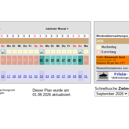
nächster Monat >
6
1
1
1
1
1
1
1
1
1
1
1
1
1
1
1
1
Mindestübernachtungsz.
2026
So
Mo
Di
Mi
Do
Fr
Sa
So
Mo
Di
Mi
Do
Fr
Sa
So
Mo
FeWo
Dünenzeit Juist
16
17
18
19
20
21
22
23
24
25
26
27
28
29
30
31
Dünenstraße 38
Parterre 68 qm bis 2 P.*
Reiseinformationen von 
16
17
18
19
20
21
22
23
24
25
26
27
28
29
30
31
Schnellsuche
Zielm
Dieser Plan wurde am
achtungszeit
ekt
01.08.2026 aktualisiert.