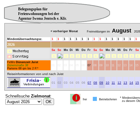
Belegungsplan für
Ferienwohnungen bei der
Agentur Iwona Jentsch e. Kfr.
August
< vorheriger Monat
Freimeldungen im
202
Mindestübernachtungsz.
1
1
1
1
1
1
1
1
1
1
1
1
1
1
1
2026
Sa
So
Mo
Di
Mi
Do
Fr
Sa
So
Mo
Di
Mi
Do
Fr
Sa
FeWo
Dünenzeit Juist
Dünenstraße 38
01
02
03
04
05
06
07
08
09
10
11
12
13
14
15
Parterre 68 qm bis 2 P.*
Reiseinformationen von und nach Juist
01
02
03
04
05
06
07
08
09
10
11
12
13
14
15
Schnellsuche
Zielmonat
:
* Mindestübern
frei
Betriebsferien
zu diesem Obj