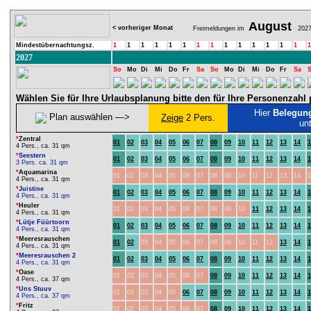
August
< vorheriger Monat
Freimeldungen im
202
Mindestübernachtungsz.
1
1
1
1
1
1
1
1
1
1
1
1
1
1
1
2027
So
Mo
Di
Mi
Do
Fr
Sa
So
Mo
Di
Mi
Do
Fr
Sa
Wählen Sie für Ihre Urlaubsplanung bitte den für Ihre Personenzah
Hier
Belegun
Plan auswählen ―>
Zeige
2 Pers.
un
*
Zentral
01
02
03
04
05
06
07
08
09
10
11
12
13
14
1
4 Pers., ca. 31 qm
*
Seestern
01
02
03
04
05
06
07
08
09
10
11
12
13
14
1
3 Pers. ca. 31 qm
*
Aquamarina
01
02
03
04
05
06
07
08
09
10
11
12
13
14
1
4 Pers., ca. 31 qm
*
Juistine
01
02
03
04
05
06
07
08
09
10
11
12
13
14
1
4 Pers., ca. 31 qm
*
Heuler
01
02
03
04
05
06
07
08
09
10
11
12
13
14
1
4 Pers., ca. 31 qm
*
Lütje Füürtoorn
01
02
03
04
05
06
07
08
09
10
11
12
13
14
1
4 Pers., ca. 31 qm
*
Meeresrauschen
01
02
03
04
05
06
07
08
09
10
11
12
13
14
1
4 Pers., ca. 31 qm
*
Meeresrauschen 2
01
02
03
04
05
06
07
08
09
10
11
12
13
14
1
4 Pers., ca. 31 qm
*
Oase
01
02
03
04
05
06
07
08
09
10
11
12
13
14
1
4 Pers., ca. 37 qm
*
Uns Stuuv
01
02
03
04
05
06
07
08
09
10
11
12
13
14
1
4 Pers., ca. 37 qm
*
Fritz
01
02
03
04
05
06
07
08
09
10
11
12
13
14
1