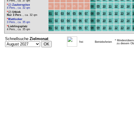
4 Pers., ca. 37 qm
*
(2)
Zauberspitze
01
02
03
04
05
06
07
08
09
10
11
12
13
14
1
4 Pers., ca. 32 qm
*
(2)
Utkiek
01
02
03
04
05
06
07
08
09
10
11
12
13
14
1
Nur 3 Pers
., ca. 32 qm
*
Wattlocker
01
02
03
04
05
06
07
08
09
10
11
12
13
14
1
3 Pers., ca. 35 qm
*
Lieblingsplatz
01
02
03
04
05
06
07
08
09
10
11
12
13
14
1
4 Pers., ca. 35 qm
Schnellsuche
Zielmonat
:
* Mindestübern
frei
Betriebsferien
zu diesem Obj