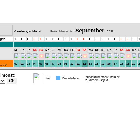
September
< vorheriger Monat
Freimeldungen im
2027
gsz.
1
1
1
1
1
1
1
1
1
1
1
1
1
1
1
1
1
1
1
1
1
Mi
Do
Fr
Sa
So
Mo
Di
Mi
Do
Fr
Sa
So
Mo
Di
Mi
Do
Fr
Sa
So
Mo
D
01
02
03
04
05
06
07
08
09
10
11
12
13
14
15
16
17
18
19
20
2
 (4) P.
elmonat
:
* Mindestübernachtungszeit
frei
Betriebsferien
zu diesem Objekt