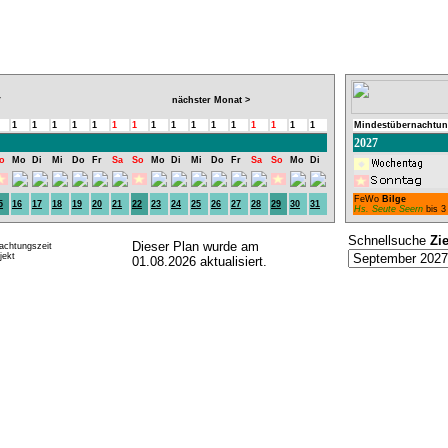
nächster Monat >
7
1
1
1
1
1
1
1
1
1
1
1
1
1
1
1
1
Mindestübernachtun
2027
o
Mo
Di
Mi
Do
Fr
Sa
So
Mo
Di
Mi
Do
Fr
Sa
So
Mo
Di
FeWo
Bilge
5
16
17
18
19
20
21
22
23
24
25
26
27
28
29
30
31
Hs. Seute Seern
bis 3
Schnellsuche
Zi
Dieser Plan wurde am
achtungszeit
ekt
01.08.2026 aktualisiert.