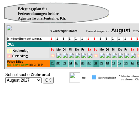
Belegungsplan für
Ferienwohnungen bei der
Agentur Iwona Jentsch e. Kfr.
August
< vorheriger Monat
Freimeldungen im
202
Mindestübernachtungsz.
1
1
1
1
1
1
1
1
1
1
1
1
1
1
1
2027
So
Mo
Di
Mi
Do
Fr
Sa
So
Mo
Di
Mi
Do
Fr
Sa
S
FeWo
Bilge
01
02
03
04
05
06
07
08
09
10
11
12
13
14
1
Hs. Seute Seern
bis 3 (4) P.
Schnellsuche
Zielmonat
:
* Mindestübern
frei
Betriebsferien
zu diesem Obj