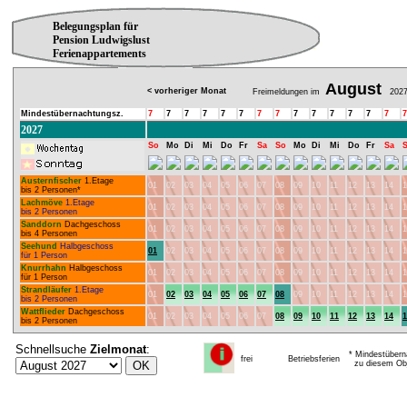
Belegungsplan für
Pension Ludwigslust
Ferienappartements
August
< vorheriger Monat
Freimeldungen im
202
Mindestübernachtungsz.
7
7
7
7
7
7
7
7
7
7
7
7
7
7
7
2027
So
Mo
Di
Mi
Do
Fr
Sa
So
Mo
Di
Mi
Do
Fr
Sa
Austernfischer
1.Etage
01
02
03
04
05
06
07
08
09
10
11
12
13
14
1
bis 2 Personen*
Lachmöve
1.Etage
01
02
03
04
05
06
07
08
09
10
11
12
13
14
1
bis 2 Personen
Sanddorn
Dachgeschoss
01
02
03
04
05
06
07
08
09
10
11
12
13
14
1
bis 4 Personen
Seehund
Halbgeschoss
01
02
03
04
05
06
07
08
09
10
11
12
13
14
1
für 1 Person
Knurrhahn
Halbgeschoss
01
02
03
04
05
06
07
08
09
10
11
12
13
14
1
für 1 Person
Strandläufer
1.Etage
01
02
03
04
05
06
07
08
09
10
11
12
13
14
1
bis 2 Personen
Wattflieder
Dachgeschoss
01
02
03
04
05
06
07
08
09
10
11
12
13
14
1
bis 2 Personen
Schnellsuche
Zielmonat
:
* Mindestübern
frei
Betriebsferien
zu diesem Obj