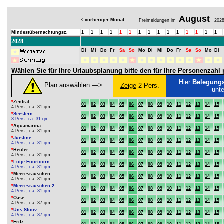
August
< vorheriger Monat
Freimeldungen im
202
Mindestübernachtungsz.
1
1
1
1
1
1
1
1
1
1
1
1
1
1
1
2028
Di
Mi
Do
Fr
Sa
So
Mo
Di
Mi
Do
Fr
Sa
So
Mo
Di
Wählen Sie für Ihre Urlaubsplanung bitte den für Ihre Personenzah
Hier
Belegung
Plan auswählen ―>
Zeige
2 Pers.
unt
*
Zentral
01
02
03
04
05
06
07
08
09
10
11
12
13
14
15
4 Pers., ca. 31 qm
*
Seestern
01
02
03
04
05
06
07
08
09
10
11
12
13
14
15
3 Pers. ca. 31 qm
*
Aquamarina
01
02
03
04
05
06
07
08
09
10
11
12
13
14
15
4 Pers., ca. 31 qm
*
Juistine
01
02
03
04
05
06
07
08
09
10
11
12
13
14
15
4 Pers., ca. 31 qm
*
Heuler
01
02
03
04
05
06
07
08
09
10
11
12
13
14
15
4 Pers., ca. 31 qm
*
Lütje Füürtoorn
01
02
03
04
05
06
07
08
09
10
11
12
13
14
15
4 Pers., ca. 31 qm
*
Meeresrauschen
01
02
03
04
05
06
07
08
09
10
11
12
13
14
15
4 Pers., ca. 31 qm
*
Meeresrauschen 2
01
02
03
04
05
06
07
08
09
10
11
12
13
14
15
4 Pers., ca. 31 qm
*
Oase
01
02
03
04
05
06
07
08
09
10
11
12
13
14
15
4 Pers., ca. 37 qm
*
Uns Stuuv
01
02
03
04
05
06
07
08
09
10
11
12
13
14
15
4 Pers., ca. 37 qm
*
Fritz