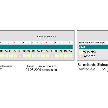
nächster Monat >
8
1
1
1
1
1
1
1
1
1
1
1
1
1
1
1
1
Mindestübernachtungsz.
2028
Mi
Do
Fr
Sa
So
Mo
Di
Mi
Do
Fr
Sa
So
Mo
Di
Mi
Do
Schnellsuche
Zielmo
Dieser Plan wurde am
achtungszeit
ekt
04.08.2026 aktualisiert.