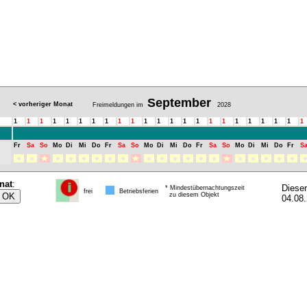
September
< vorheriger Monat
Freimeldungen im
2028
1
1
1
1
1
1
1
1
1
1
1
1
1
1
1
1
1
1
1
1
1
1
1
Fr
Sa
So
Mo
Di
Mi
Do
Fr
Sa
So
Mo
Di
Mi
Do
Fr
Sa
So
Mo
Di
Mi
Do
Fr
S
nat
:
Diese
* Mindestübernachtungszeit
frei
Betriebsferien
zu diesem Objekt
04.08.