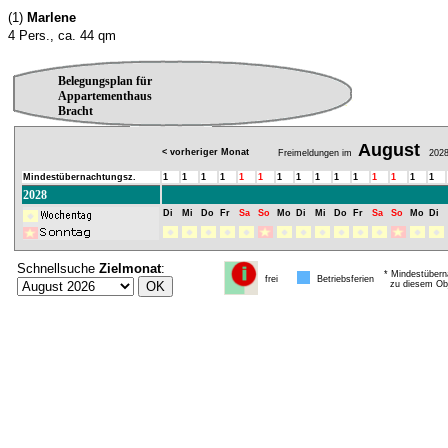
(1)
Marlene
4 Pers., ca. 44 qm
Belegungsplan für
Appartementhaus
Bracht
August
< vorheriger Monat
Freimeldungen im
202
Mindestübernachtungsz.
1
1
1
1
1
1
1
1
1
1
1
1
1
1
1
2028
Di
Mi
Do
Fr
Sa
So
Mo
Di
Mi
Do
Fr
Sa
So
Mo
Di
Schnellsuche
Zielmonat
:
* Mindestübern
frei
Betriebsferien
zu diesem Obj