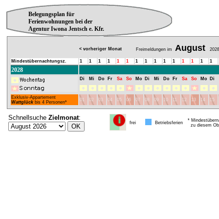
Belegungsplan für
Ferienwohnungen bei der
Agentur Iwona Jentsch e. Kfr.
August
< vorheriger Monat
Freimeldungen im
202
Mindestübernachtungsz.
1
1
1
1
1
1
1
1
1
1
1
1
1
1
1
2028
Di
Mi
Do
Fr
Sa
So
Mo
Di
Mi
Do
Fr
Sa
So
Mo
Di
Exklusiv-Appartement
01
02
03
04
05
06
07
08
09
10
11
12
13
14
15
Wattglück
bis 4 Personen*
Schnellsuche
Zielmonat
:
* Mindestübern
frei
Betriebsferien
zu diesem Obj