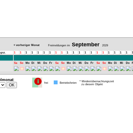
September
< vorheriger Monat
Freimeldungen im
2029
gsz.
1
1
1
1
1
1
1
1
1
1
1
1
1
1
1
1
1
1
1
1
Sa
So
Mo
Di
Mi
Do
Fr
Sa
So
Mo
Di
Mi
Do
Fr
Sa
So
Mo
Di
Mi
Do
elmonat
:
* Mindestübernachtungszeit
frei
Betriebsferien
zu diesem Objekt