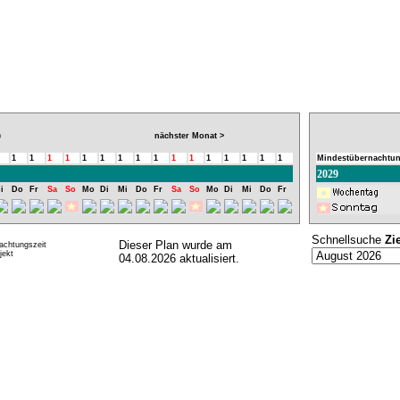
nächster Monat >
9
1
1
1
1
1
1
1
1
1
1
1
1
1
1
1
1
Mindestübernachtun
2029
i
Do
Fr
Sa
So
Mo
Di
Mi
Do
Fr
Sa
So
Mo
Di
Mi
Do
Fr
Schnellsuche
Zi
Dieser Plan wurde am
achtungszeit
ekt
04.08.2026 aktualisiert.