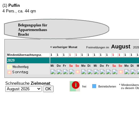
(1)
Puffin
4 Pers., ca. 44 qm
Belegungsplan für
Appartementhaus
Bracht
August
< vorheriger Monat
Freimeldungen im
202
Mindestübernachtungsz.
1
1
1
1
1
1
1
1
1
1
1
1
1
1
1
2029
Mi
Do
Fr
Sa
So
Mo
Di
Mi
Do
Fr
Sa
So
Mo
Di
M
Schnellsuche
Zielmonat
:
* Mindestübern
frei
Betriebsferien
zu diesem Obj