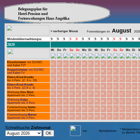
Belegungsplan für
Hotel-Pension und
Ferienwohungen Haus Angelika
August
< vorheriger Monat
Freimeldungen im
202
Mindestübernachtungsz.
5
5
5
5
5
5
5
5
5
5
5
5
5
5
5
2029
Mi
Do
Fr
Sa
So
Mo
Di
Mi
Do
Fr
Sa
So
Mo
Di
Einzelzimmer
mit DU/WC
01
02
03
04
05
06
07
08
09
10
11
12
13
14
1
und Kabel-TV*
Doppelzimmer
mit DU/WC
01
02
03
04
05
06
07
08
09
10
11
12
13
14
1
und Kabel-TV
Eltern-Kind-Kombi
01
02
03
04
05
06
07
08
09
10
11
12
13
14
1
bis 4 Pers. (Z. 6 u. 33)
Eltern-Kind-Kombi
01
02
03
04
05
06
07
08
09
10
11
12
13
14
1
bis 3 Pers. (Zi 8 u. 4)
Wohnung
Uns Nüst
01
02
03
04
05
06
07
08
09
10
11
12
13
14
1
Apartment bis 2 Pers.
Wohnung
Katja
01
02
03
04
05
06
07
08
09
10
11
12
13
14
1
Apartment bis 4 Pers.
Ferienwohnung
Immo
01
02
03
04
05
06
07
08
09
10
11
12
13
14
1
Apartment bis 3 Pers.
Ferienwohnung
Maren
01
02
03
04
05
06
07
08
09
10
11
12
13
14
1
Apartment bis 2 Pers.
Schnellsuche
Zielmonat
:
* Mindestübern
frei
Betriebsferien
zu diesem Obj