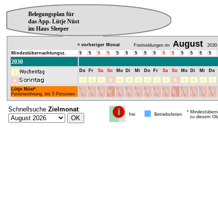
Belegungsplan für
das App. Lütje Nüst
im Haus Sleeper
August
< vorheriger Monat
Freimeldungen im
2030
Mindestübernachtungsz.
5
5
5
5
5
5
5
5
5
5
5
5
5
5
5
2030
Do
Fr
Sa
So
Mo
Di
Mi
Do
Fr
Sa
So
Mo
Di
Mi
Do
Lütje Nüst
*,
01
02
03
04
05
06
07
08
09
10
11
12
13
14
15
Ferienwohnung, bis 5 Personen
Schnellsuche
Zielmonat
:
* Mindestübern
frei
Betriebsferien
zu diesem Obj