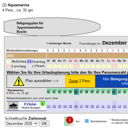
(2)
Aquamarina
4 Pers., ca. 31 qm
Belegungsplan für
Appartementhaus
Bracht
Dezember
< vorheriger Monat
Freimeldungen im
Mindestübernachtungsz.
1
1
1
1
1
1
1
1
1
1
1
1
1
1
1
2026
Di
Mi
Do
Fr
Sa
So
Mo
Di
Mi
Do
Fr
Sa
So
Mo
Di
Wählen Sie für Ihre Urlaubsplanung bitte den für Ihre Personenzah
Hier
Belegung
Plan auswählen ―>
Zeige
2 Pers.
unt
*
Aquamarina
01
02
03
04
05
06
07
08
09
10
11
12
13
14
15
4 Pers., ca. 31 qm
Reiseinformationen von und nach Juist
01
02
03
04
05
06
07
08
09
10
11
12
13
14
15
Schnellsuche
Zielmonat
:
* Mindestübern
frei
Betriebsferien
zu diesem Obj