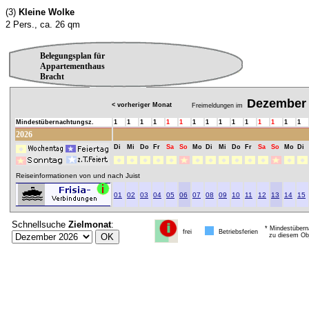
(3)
Kleine Wolke
2 Pers., ca. 26 qm
Belegungsplan für
Appartementhaus
Bracht
Dezember
< vorheriger Monat
Freimeldungen im
Mindestübernachtungsz.
1
1
1
1
1
1
1
1
1
1
1
1
1
1
1
2026
Di
Mi
Do
Fr
Sa
So
Mo
Di
Mi
Do
Fr
Sa
So
Mo
Di
Reiseinformationen von und nach Juist
01
02
03
04
05
06
07
08
09
10
11
12
13
14
15
Schnellsuche
Zielmonat
:
* Mindestübern
frei
Betriebsferien
zu diesem Obj