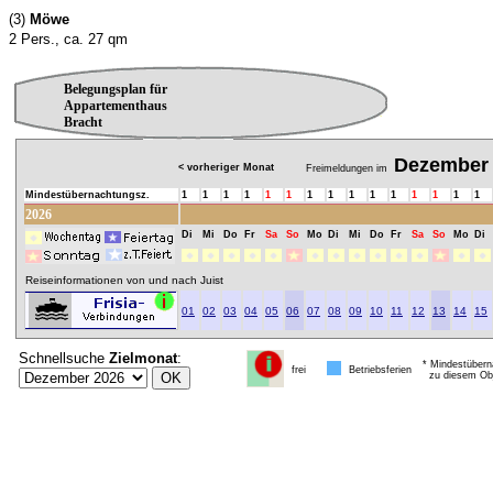
(3)
Möwe
2 Pers., ca. 27 qm
Belegungsplan für
Appartementhaus
Bracht
Dezember
< vorheriger Monat
Freimeldungen im
Mindestübernachtungsz.
1
1
1
1
1
1
1
1
1
1
1
1
1
1
1
2026
Di
Mi
Do
Fr
Sa
So
Mo
Di
Mi
Do
Fr
Sa
So
Mo
Di
Reiseinformationen von und nach Juist
01
02
03
04
05
06
07
08
09
10
11
12
13
14
15
Schnellsuche
Zielmonat
:
* Mindestübern
frei
Betriebsferien
zu diesem Obj