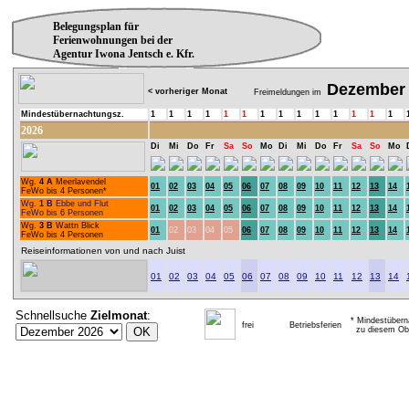
Belegungsplan für
Ferienwohnungen bei der
Agentur Iwona Jentsch e. Kfr.
Dezember
< vorheriger Monat
Freimeldungen im
Mindestübernachtungsz.
1
1
1
1
1
1
1
1
1
1
1
1
1
1
2026
Di
Mi
Do
Fr
Sa
So
Mo
Di
Mi
Do
Fr
Sa
So
Mo
Wg.
4 A
Meerlavendel
01
02
03
04
05
06
07
08
09
10
11
12
13
14
FeWo bis 4 Personen*
Wg.
1 B
Ebbe und Flut
01
02
03
04
05
06
07
08
09
10
11
12
13
14
FeWo bis 6 Personen
Wg.
3 B
Wattn Blick
01
02
03
04
05
06
07
08
09
10
11
12
13
14
FeWo bis 4 Personen
Reiseinformationen von und nach Juist
01
02
03
04
05
06
07
08
09
10
11
12
13
14
Schnellsuche
Zielmonat
:
* Mindestübern
frei
Betriebsferien
zu diesem Obj