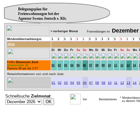
Belegungsplan für
Ferienwohnungen bei der
Agentur Iwona Jentsch e. Kfr.
Dezember
< vorheriger Monat
Freimeldungen im
Mindestübernachtungsz.
1
1
1
1
1
1
1
1
1
1
1
1
1
1
2026
Di
Mi
Do
Fr
Sa
So
Mo
Di
Mi
Do
Fr
Sa
So
Mo
FeWo
Dünenzeit Juist
Dünenstraße 38
01
02
03
04
05
06
07
08
09
10
11
12
13
14
Parterre 68 qm bis 2 P.*
Reiseinformationen von und nach Juist
01
02
03
04
05
06
07
08
09
10
11
12
13
14
Schnellsuche
Zielmonat
:
* Mindestübern
frei
Betriebsferien
zu diesem Obj