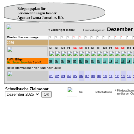
Belegungsplan für
Ferienwohnungen bei der
Agentur Iwona Jentsch e. Kfr.
Dezember
< vorheriger Monat
Freimeldungen im
Mindestübernachtungsz.
1
1
1
1
1
1
1
1
1
1
1
1
1
1
2026
Di
Mi
Do
Fr
Sa
So
Mo
Di
Mi
Do
Fr
Sa
So
Mo
FeWo
Bilge
01
02
03
04
05
06
07
08
09
10
11
12
13
14
Hs. Seute Seern
bis 3 (4) P.
Reiseinformationen von und nach Juist
01
02
03
04
05
06
07
08
09
10
11
12
13
14
Schnellsuche
Zielmonat
:
* Mindestübern
frei
Betriebsferien
zu diesem Obj