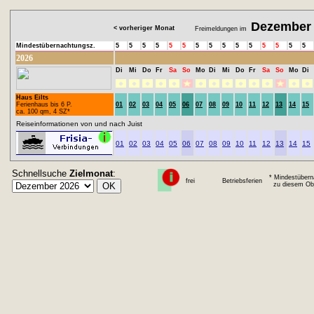
Dezember
< vorheriger Monat
Freimeldungen im
Mindestübernachtungsz.
5
5
5
5
5
5
5
5
5
5
5
5
5
5
5
2026
Di
Mi
Do
Fr
Sa
So
Mo
Di
Mi
Do
Fr
Sa
So
Mo
Di
Haus Eilts
Ferienhaus bis 6 P.
01
02
03
04
05
06
07
08
09
10
11
12
13
14
15
ca. 100 qm, 4 SZ*
Reiseinformationen von und nach Juist
01
02
03
04
05
06
07
08
09
10
11
12
13
14
15
Schnellsuche
Zielmonat
:
* Mindestübern
frei
Betriebsferien
zu diesem Obj