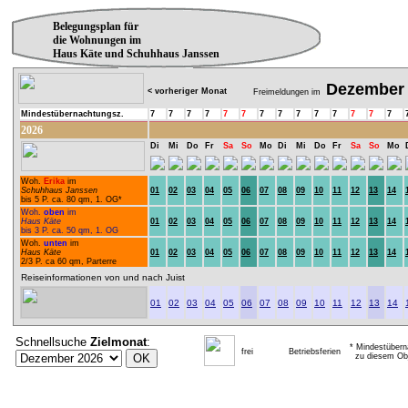
Belegungsplan für
die Wohnungen im
Haus Käte und Schuhhaus Janssen
Dezember
< vorheriger Monat
Freimeldungen im
Mindestübernachtungsz.
7
7
7
7
7
7
7
7
7
7
7
7
7
7
2026
Di
Mi
Do
Fr
Sa
So
Mo
Di
Mi
Do
Fr
Sa
So
Mo
Woh.
Erika
im
Schuhhaus Janssen
01
02
03
04
05
06
07
08
09
10
11
12
13
14
bis 5 P. ca. 80 qm, 1. OG*
Woh.
oben
im
Haus Käte
01
02
03
04
05
06
07
08
09
10
11
12
13
14
bis 3 P. ca. 50 qm, 1. OG
Woh.
unten
im
Haus Käte
01
02
03
04
05
06
07
08
09
10
11
12
13
14
2/3 P. ca 60 qm, Parterre
Reiseinformationen von und nach Juist
01
02
03
04
05
06
07
08
09
10
11
12
13
14
Schnellsuche
Zielmonat
:
* Mindestübern
frei
Betriebsferien
zu diesem Obj