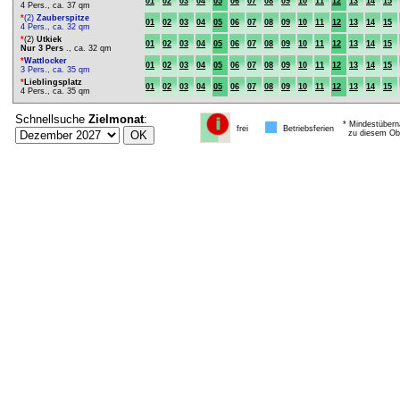
01
02
03
04
05
06
07
08
09
10
11
12
13
14
15
4 Pers., ca. 37 qm
*
(2)
Zauberspitze
01
02
03
04
05
06
07
08
09
10
11
12
13
14
15
4 Pers., ca. 32 qm
*
(2)
Utkiek
01
02
03
04
05
06
07
08
09
10
11
12
13
14
15
Nur 3 Pers
., ca. 32 qm
*
Wattlocker
01
02
03
04
05
06
07
08
09
10
11
12
13
14
15
3 Pers., ca. 35 qm
*
Lieblingsplatz
01
02
03
04
05
06
07
08
09
10
11
12
13
14
15
4 Pers., ca. 35 qm
Schnellsuche
Zielmonat
:
* Mindestübern
frei
Betriebsferien
zu diesem Obj