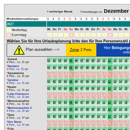
Dezember
< vorheriger Monat
Freimeldungen im
Mindestübernachtungsz.
1
1
1
1
1
1
1
1
1
1
1
1
1
1
1
2027
Mi
Do
Fr
Sa
So
Mo
Di
Mi
Do
Fr
Sa
So
Mo
Di
Mi
Wählen Sie für Ihre Urlaubsplanung bitte den für Ihre Personenzah
Hier
Belegung
Plan auswählen ―>
Zeige
2 Pers.
unt
*
Zentral
01
02
03
04
05
06
07
08
09
10
11
12
13
14
15
4 Pers., ca. 31 qm
*
Seestern
01
02
03
04
05
06
07
08
09
10
11
12
13
14
15
3 Pers. ca. 31 qm
*
Aquamarina
01
02
03
04
05
06
07
08
09
10
11
12
13
14
15
4 Pers., ca. 31 qm
*
Juistine
01
02
03
04
05
06
07
08
09
10
11
12
13
14
15
4 Pers., ca. 31 qm
*
Heuler
01
02
03
04
05
06
07
08
09
10
11
12
13
14
15
4 Pers., ca. 31 qm
*
Lütje Füürtoorn
01
02
03
04
05
06
07
08
09
10
11
12
13
14
15
4 Pers., ca. 31 qm
*
Meeresrauschen
01
02
03
04
05
06
07
08
09
10
11
12
13
14
15
4 Pers., ca. 31 qm
*
Meeresrauschen 2
01
02
03
04
05
06
07
08
09
10
11
12
13
14
15
4 Pers., ca. 31 qm
*
Oase
01
02
03
04
05
06
07
08
09
10
11
12
13
14
15
4 Pers., ca. 37 qm
*
Uns Stuuv
01
02
03
04
05
06
07
08
09
10
11
12
13
14
15
4 Pers., ca. 37 qm
*
Fritz