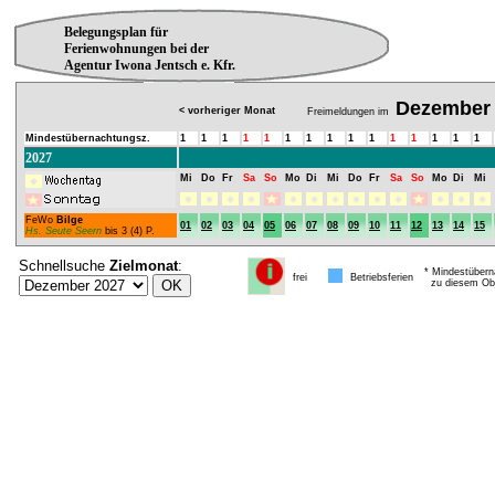
Belegungsplan für
Ferienwohnungen bei der
Agentur Iwona Jentsch e. Kfr.
Dezember
< vorheriger Monat
Freimeldungen im
Mindestübernachtungsz.
1
1
1
1
1
1
1
1
1
1
1
1
1
1
1
2027
Mi
Do
Fr
Sa
So
Mo
Di
Mi
Do
Fr
Sa
So
Mo
Di
Mi
FeWo
Bilge
01
02
03
04
05
06
07
08
09
10
11
12
13
14
15
Hs. Seute Seern
bis 3 (4) P.
Schnellsuche
Zielmonat
:
* Mindestübern
frei
Betriebsferien
zu diesem Obj