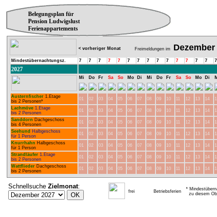
Belegungsplan für
Pension Ludwigslust
Ferienappartements
Dezember
< vorheriger Monat
Freimeldungen im
Mindestübernachtungsz.
7
7
7
7
7
7
7
7
7
7
7
7
7
7
7
2027
Mi
Do
Fr
Sa
So
Mo
Di
Mi
Do
Fr
Sa
So
Mo
Di
Austernfischer
1.Etage
01
02
03
04
05
06
07
08
09
10
11
12
13
14
1
bis 2 Personen*
Lachmöve
1.Etage
01
02
03
04
05
06
07
08
09
10
11
12
13
14
1
bis 2 Personen
Sanddorn
Dachgeschoss
01
02
03
04
05
06
07
08
09
10
11
12
13
14
1
bis 4 Personen
Seehund
Halbgeschoss
01
02
03
04
05
06
07
08
09
10
11
12
13
14
1
für 1 Person
Knurrhahn
Halbgeschoss
01
02
03
04
05
06
07
08
09
10
11
12
13
14
1
für 1 Person
Strandläufer
1.Etage
01
02
03
04
05
06
07
08
09
10
11
12
13
14
1
bis 2 Personen
Wattflieder
Dachgeschoss
01
02
03
04
05
06
07
08
09
10
11
12
13
14
1
bis 2 Personen
Schnellsuche
Zielmonat
:
* Mindestübern
frei
Betriebsferien
zu diesem Obj