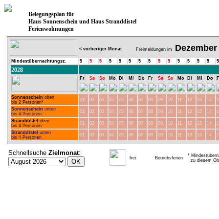
Belegungsplan für
Haus Sonnenschein und Haus Stranddistel
Ferienwohnungen
Dezember
< vorheriger Monat
Freimeldungen im
Mindestübernachtungsz.
5
5
5
5
5
5
5
5
5
5
5
5
5
5
5
2028
Fr
Sa
So
Mo
Di
Mi
Do
Fr
Sa
So
Mo
Di
Mi
Do
F
Sonnenschein
oben
01
02
03
04
05
06
07
08
09
10
11
12
13
14
1
bis 2 Personen*
Sonnenschein
unten
01
02
03
04
05
06
07
08
09
10
11
12
13
14
1
bis 4 Personen
Stranddistel
oben
01
02
03
04
05
06
07
08
09
10
11
12
13
14
1
bis 4 Personen
Stranddistel
unten
01
02
03
04
05
06
07
08
09
10
11
12
13
14
1
bis 4 Personen
Schnellsuche
Zielmonat
:
* Mindestübern
frei
Betriebsferien
zu diesem Obj