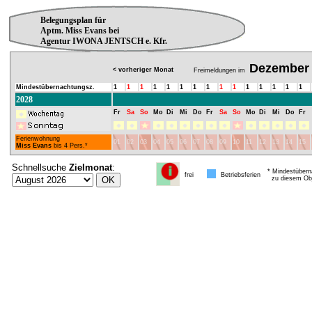
Belegungsplan für
Aptm. Miss Evans bei
Agentur IWONA JENTSCH e. Kfr.
Dezember
< vorheriger Monat
Freimeldungen im
Mindestübernachtungsz.
1
1
1
1
1
1
1
1
1
1
1
1
1
1
1
2028
Fr
Sa
So
Mo
Di
Mi
Do
Fr
Sa
So
Mo
Di
Mi
Do
Fr
Ferienwohnung
01
02
03
04
05
06
07
08
09
10
11
12
13
14
15
Miss Evans
bis 4 Pers.*
Schnellsuche
Zielmonat
:
* Mindestübern
frei
Betriebsferien
zu diesem Obj