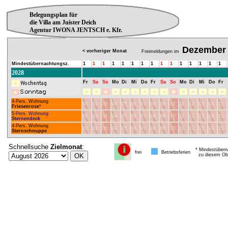
Belegungsplan für
die Villa am Juister Deich
Agentur IWONA JENTSCH e. Kfr.
Dezember
< vorheriger Monat
Freimeldungen im
Mindestübernachtungsz.
1
1
1
1
1
1
1
1
1
1
1
1
1
1
1
2028
Fr
Sa
So
Mo
Di
Mi
Do
Fr
Sa
So
Mo
Di
Mi
Do
Fr
4-Pers. Wohnung
01
02
03
04
05
06
07
08
09
10
11
12
13
14
15
Friesenrose
*
5-Pers. Wohnung
01
02
03
04
05
06
07
08
09
10
11
12
13
14
15
Sternendeck
4-Pers. Wohnung
01
02
03
04
05
06
07
08
09
10
11
12
13
14
15
Sternschnuppe
Schnellsuche
Zielmonat
:
* Mindestübern
frei
Betriebsferien
zu diesem Obj