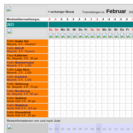
Februar
< vorheriger Monat
Freimeldungen im
202
Mindestübernachtungsz.
4
4
4
4
4
4
4
4
4
4
4
4
4
4
2025
Sa
So
Mo
Di
Mi
Do
Fr
Sa
So
Mo
Di
Mi
Do
Fr
FeWo
Haaks Gat
01
02
03
04
05
06
07
08
09
10
11
12
13
14
Meyenb. 4 P., Parterre*
FeWo
Billriff
01
02
03
04
05
06
07
08
09
10
11
12
13
14
Meyenb. 3 P., Parterre
Fewo
Kalfarmer
01
02
03
04
05
06
07
08
09
10
11
12
13
14
Hs. Meyenb. 3 P., 30 qm
FeWo
Memmertsand
01
02
03
04
05
06
07
08
09
10
11
12
13
14
Meyenb. 5 P., 1.OG
FeWo
Lütje Hörn
01
02
03
04
05
06
07
08
09
10
11
12
13
14
Meyenb. 2 P., 1.OG
FeWo
Kachelot
01
02
03
04
05
06
07
08
09
10
11
12
13
14
Meyenb. 4 P., 1.OG
FeWo
Süderoog
01
02
03
04
05
06
07
08
09
10
11
12
13
14
Hs. Meyenb. 4 P., 70 qm
FeWo
Norderoog
01
02
03
04
05
06
07
08
09
10
11
12
13
14
Hs. Meyenb. 4 P., 60 qm
FeWo
Seeblick
01
02
03
04
05
06
07
08
09
10
11
12
13
14
Gerds Höft 3 P., 50 qm
FeWo
Wattblick
01
02
03
04
05
06
07
08
09
10
11
12
13
14
Gerds Höft 6 P., 110 qm
FeWo
Dünenblick
01
02
03
04
05
06
07
08
09
10
11
12
13
14
Gerds Höft 4 P., 65 qm
Reiseinformationen von und nach Juist
01
02
03
04
05
06
07
08
09
10
11
12
13
14