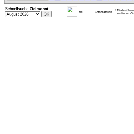
Schnellsuche
Zielmonat
:
* Mindestübern
frei
Betriebsferien
zu diesem Obj