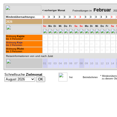
Februar
< vorheriger Monat
Freimeldungen im
202
Mindestübernachtungsz.
3
3
3
3
3
3
3
3
3
3
3
3
3
3
2026
So
Mo
Di
Mi
Do
Fr
Sa
So
Mo
Di
Mi
Do
Fr
Sa
Wohnung
Kajüte
01
02
03
04
05
06
07
08
09
10
11
12
13
14
bis 4 Personen*
Wohnung
Koje
01
02
03
04
05
06
07
08
09
10
11
12
13
14
bis 2 Personen
Wohnung
Plicht
01
02
03
04
05
06
07
08
09
10
11
12
13
14
bis 3 Personen
Reiseinformationen von und nach Juist
01
02
03
04
05
06
07
08
09
10
11
12
13
14
Schnellsuche
Zielmonat
:
* Mindestübern
frei
Betriebsferien
zu diesem Obj