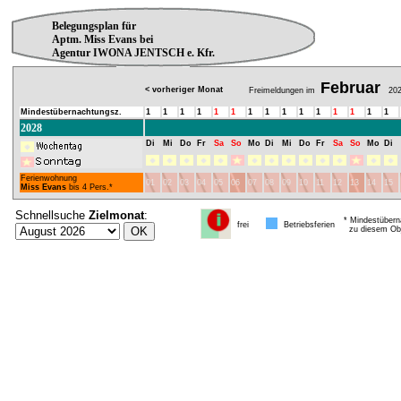
Belegungsplan für
Aptm. Miss Evans bei
Agentur IWONA JENTSCH e. Kfr.
Februar
< vorheriger Monat
Freimeldungen im
202
Mindestübernachtungsz.
1
1
1
1
1
1
1
1
1
1
1
1
1
1
1
2028
Di
Mi
Do
Fr
Sa
So
Mo
Di
Mi
Do
Fr
Sa
So
Mo
Di
Ferienwohnung
01
02
03
04
05
06
07
08
09
10
11
12
13
14
15
Miss Evans
bis 4 Pers.*
Schnellsuche
Zielmonat
:
* Mindestübern
frei
Betriebsferien
zu diesem Obj