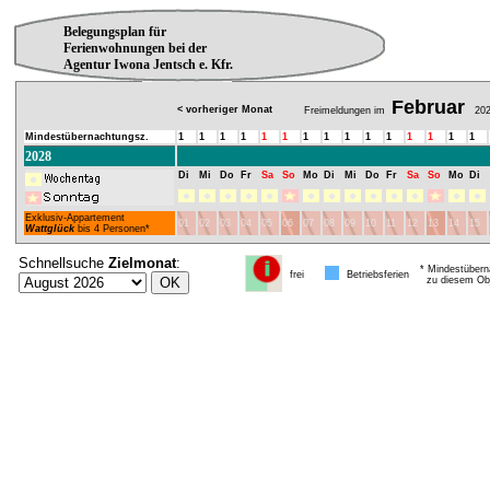
Belegungsplan für
Ferienwohnungen bei der
Agentur Iwona Jentsch e. Kfr.
Februar
< vorheriger Monat
Freimeldungen im
202
Mindestübernachtungsz.
1
1
1
1
1
1
1
1
1
1
1
1
1
1
1
2028
Di
Mi
Do
Fr
Sa
So
Mo
Di
Mi
Do
Fr
Sa
So
Mo
Di
Exklusiv-Appartement
01
02
03
04
05
06
07
08
09
10
11
12
13
14
15
Wattglück
bis 4 Personen*
Schnellsuche
Zielmonat
:
* Mindestübern
frei
Betriebsferien
zu diesem Obj