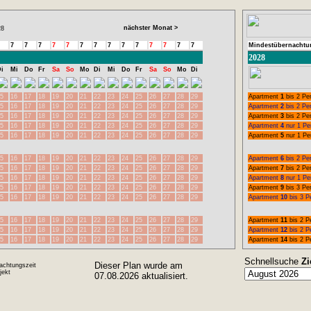
nächster Monat >
8
7
7
7
7
7
7
7
7
7
7
7
7
7
7
Mindestübernachtu
2028
i
Mi
Do
Fr
Sa
So
Mo
Di
Mi
Do
Fr
Sa
So
Mo
Di
5
16
17
18
19
20
21
22
23
24
25
26
27
28
29
Apartment
1
bis 2 Pe
5
16
17
18
19
20
21
22
23
24
25
26
27
28
29
Apartment
2
bis 2 Pe
5
16
17
18
19
20
21
22
23
24
25
26
27
28
29
Apartment
3
bis 2 Pe
5
16
17
18
19
20
21
22
23
24
25
26
27
28
29
Apartment
4
nur 1 Pe
5
16
17
18
19
20
21
22
23
24
25
26
27
28
29
Apartment
5
nur 1 Pe
5
16
17
18
19
20
21
22
23
24
25
26
27
28
29
Apartment
6
bis 2 Pe
5
16
17
18
19
20
21
22
23
24
25
26
27
28
29
Apartment
7
bis 2 Pe
5
16
17
18
19
20
21
22
23
24
25
26
27
28
29
Apartment
8
nur 1 Pe
5
16
17
18
19
20
21
22
23
24
25
26
27
28
29
Apartment
9
bis 3 Pe
5
16
17
18
19
20
21
22
23
24
25
26
27
28
29
Apartment
10
bis 3 P
5
16
17
18
19
20
21
22
23
24
25
26
27
28
29
Apartment
11
bis 2 P
5
16
17
18
19
20
21
22
23
24
25
26
27
28
29
Apartment
12
bis 2 P
5
16
17
18
19
20
21
22
23
24
25
26
27
28
29
Apartment
14
bis 2 P
Schnellsuche
Zi
Dieser Plan wurde am
achtungszeit
ekt
07.08.2026 aktualisiert.