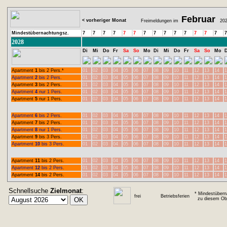
Februar
< vorheriger Monat
Freimeldungen im
202
Mindestübernachtungsz.
7
7
7
7
7
7
7
7
7
7
7
7
7
7
7
2028
Di
Mi
Do
Fr
Sa
So
Mo
Di
Mi
Do
Fr
Sa
So
Mo
D
Apartment
1
bis 2 Pers.*
01
02
03
04
05
06
07
08
09
10
11
12
13
14
1
Apartment
2
bis 2 Pers.
01
02
03
04
05
06
07
08
09
10
11
12
13
14
1
Apartment
3
bis 2 Pers.
01
02
03
04
05
06
07
08
09
10
11
12
13
14
1
Apartment
4
nur 1 Pers.
01
02
03
04
05
06
07
08
09
10
11
12
13
14
1
Apartment
5
nur 1 Pers.
01
02
03
04
05
06
07
08
09
10
11
12
13
14
1
Apartment
6
bis 2 Pers.
01
02
03
04
05
06
07
08
09
10
11
12
13
14
1
Apartment
7
bis 2 Pers.
01
02
03
04
05
06
07
08
09
10
11
12
13
14
1
Apartment
8
nur 1 Pers.
01
02
03
04
05
06
07
08
09
10
11
12
13
14
1
Apartment
9
bis 3 Pers.
01
02
03
04
05
06
07
08
09
10
11
12
13
14
1
Apartment
10
bis 3 Pers.
01
02
03
04
05
06
07
08
09
10
11
12
13
14
1
Apartment
11
bis 2 Pers.
01
02
03
04
05
06
07
08
09
10
11
12
13
14
1
Apartment
12
bis 2 Pers.
01
02
03
04
05
06
07
08
09
10
11
12
13
14
1
Apartment
14
bis 2 Pers.
01
02
03
04
05
06
07
08
09
10
11
12
13
14
1
Schnellsuche
Zielmonat
:
* Mindestübern
frei
Betriebsferien
zu diesem Obj