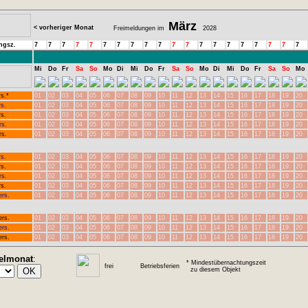
März
< vorheriger Monat
Freimeldungen im
2028
ngsz.
7
7
7
7
7
7
7
7
7
7
7
7
7
7
7
7
7
7
7
7
Mi
Do
Fr
Sa
So
Mo
Di
Mi
Do
Fr
Sa
So
Mo
Di
Mi
Do
Fr
Sa
So
Mo
rs.*
01
02
03
04
05
06
07
08
09
10
11
12
13
14
15
16
17
18
19
20
rs.
01
02
03
04
05
06
07
08
09
10
11
12
13
14
15
16
17
18
19
20
rs.
01
02
03
04
05
06
07
08
09
10
11
12
13
14
15
16
17
18
19
20
rs.
01
02
03
04
05
06
07
08
09
10
11
12
13
14
15
16
17
18
19
20
rs.
01
02
03
04
05
06
07
08
09
10
11
12
13
14
15
16
17
18
19
20
rs.
01
02
03
04
05
06
07
08
09
10
11
12
13
14
15
16
17
18
19
20
rs.
01
02
03
04
05
06
07
08
09
10
11
12
13
14
15
16
17
18
19
20
rs.
01
02
03
04
05
06
07
08
09
10
11
12
13
14
15
16
17
18
19
20
rs.
01
02
03
04
05
06
07
08
09
10
11
12
13
14
15
16
17
18
19
20
ers.
01
02
03
04
05
06
07
08
09
10
11
12
13
14
15
16
17
18
19
20
ers.
01
02
03
04
05
06
07
08
09
10
11
12
13
14
15
16
17
18
19
20
ers.
01
02
03
04
05
06
07
08
09
10
11
12
13
14
15
16
17
18
19
20
ers.
01
02
03
04
05
06
07
08
09
10
11
12
13
14
15
16
17
18
19
20
elmonat
:
* Mindestübernachtungszeit
frei
Betriebsferien
zu diesem Objekt