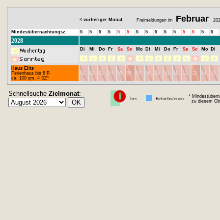
Februar
< vorheriger Monat
Freimeldungen im
202
Mindestübernachtungsz.
5
5
5
5
5
5
5
5
5
5
5
5
5
5
5
2028
Di
Mi
Do
Fr
Sa
So
Mo
Di
Mi
Do
Fr
Sa
So
Mo
Di
Haus Eilts
Ferienhaus bis 6 P.
01
02
03
04
05
06
07
08
09
10
11
12
13
14
15
ca. 100 qm, 4 SZ*
Schnellsuche
Zielmonat
:
* Mindestübern
frei
Betriebsferien
zu diesem Obj