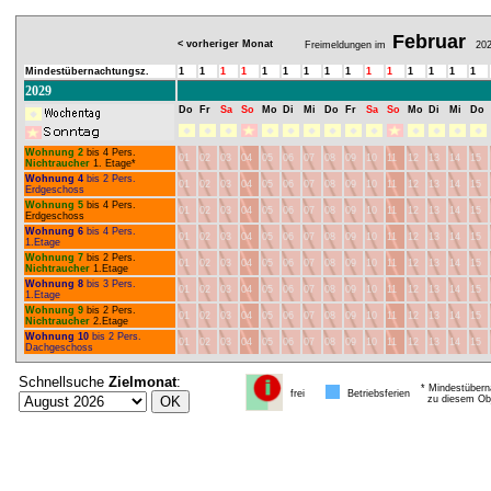
Februar
< vorheriger Monat
Freimeldungen im
202
Mindestübernachtungsz.
1
1
1
1
1
1
1
1
1
1
1
1
1
1
1
2029
Do
Fr
Sa
So
Mo
Di
Mi
Do
Fr
Sa
So
Mo
Di
Mi
Do
Wohnung 2
bis 4 Pers.
01
02
03
04
05
06
07
08
09
10
11
12
13
14
15
Nichtraucher
1. Etage*
Wohnung 4
bis 2 Pers.
01
02
03
04
05
06
07
08
09
10
11
12
13
14
15
Erdgeschoss
Wohnung 5
bis 4 Pers.
01
02
03
04
05
06
07
08
09
10
11
12
13
14
15
Erdgeschoss
Wohnung 6
bis 4 Pers.
01
02
03
04
05
06
07
08
09
10
11
12
13
14
15
1.Etage
Wohnung 7
bis 2 Pers.
01
02
03
04
05
06
07
08
09
10
11
12
13
14
15
Nichtraucher
1.Etage
Wohnung 8
bis 3 Pers.
01
02
03
04
05
06
07
08
09
10
11
12
13
14
15
1.Etage
Wohnung 9
bis 2 Pers.
01
02
03
04
05
06
07
08
09
10
11
12
13
14
15
Nichtraucher
2.Etage
Wohnung 10
bis 2 Pers.
01
02
03
04
05
06
07
08
09
10
11
12
13
14
15
Dachgeschoss
Schnellsuche
Zielmonat
:
* Mindestübern
frei
Betriebsferien
zu diesem Obj