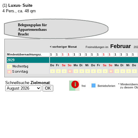
(1)
Luxus- Suite
4 Pers., ca. 48 qm
Belegungsplan für
Appartementhaus
Bracht
Februar
< vorheriger Monat
Freimeldungen im
202
Mindestübernachtungsz.
1
1
1
1
1
1
1
1
1
1
1
1
1
1
1
2029
Do
Fr
Sa
So
Mo
Di
Mi
Do
Fr
Sa
So
Mo
Di
Mi
Do
Schnellsuche
Zielmonat
:
* Mindestübern
frei
Betriebsferien
zu diesem Obj