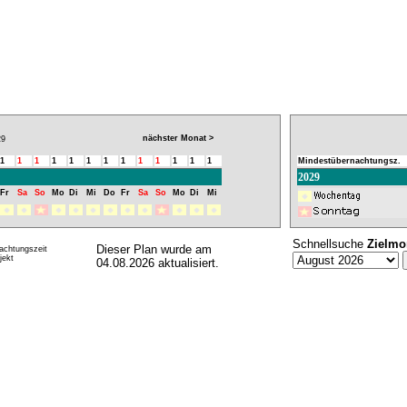
nächster Monat >
9
1
1
1
1
1
1
1
1
1
1
1
1
1
Mindestübernachtungsz.
2029
Fr
Sa
So
Mo
Di
Mi
Do
Fr
Sa
So
Mo
Di
Mi
Schnellsuche
Zielmo
Dieser Plan wurde am
achtungszeit
ekt
04.08.2026 aktualisiert.