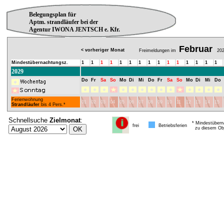
Belegungsplan für
Aptm. strandläufer bei der
Agentur IWONA JENTSCH e. Kfr.
Februar
< vorheriger Monat
Freimeldungen im
202
Mindestübernachtungsz.
1
1
1
1
1
1
1
1
1
1
1
1
1
1
1
2029
Do
Fr
Sa
So
Mo
Di
Mi
Do
Fr
Sa
So
Mo
Di
Mi
Do
Ferienwohnung
01
02
03
04
05
06
07
08
09
10
11
12
13
14
15
Strandläufer
bis 4 Pers.*
Schnellsuche
Zielmonat
:
* Mindestübern
frei
Betriebsferien
zu diesem Obj