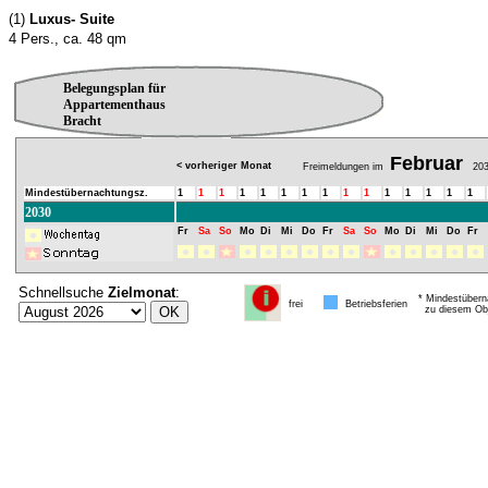
(1)
Luxus- Suite
4 Pers., ca. 48 qm
Belegungsplan für
Appartementhaus
Bracht
Februar
< vorheriger Monat
Freimeldungen im
203
Mindestübernachtungsz.
1
1
1
1
1
1
1
1
1
1
1
1
1
1
1
2030
Fr
Sa
So
Mo
Di
Mi
Do
Fr
Sa
So
Mo
Di
Mi
Do
Fr
Schnellsuche
Zielmonat
:
* Mindestübern
frei
Betriebsferien
zu diesem Obj