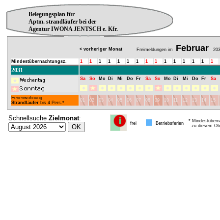
Belegungsplan für
Aptm. strandläufer bei der
Agentur IWONA JENTSCH e. Kfr.
Februar
< vorheriger Monat
Freimeldungen im
203
Mindestübernachtungsz.
1
1
1
1
1
1
1
1
1
1
1
1
1
1
1
2031
Sa
So
Mo
Di
Mi
Do
Fr
Sa
So
Mo
Di
Mi
Do
Fr
Sa
Ferienwohnung
01
02
03
04
05
06
07
08
09
10
11
12
13
14
15
Strandläufer
bis 4 Pers.*
Schnellsuche
Zielmonat
:
* Mindestübern
frei
Betriebsferien
zu diesem Obj