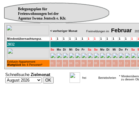
Belegungsplan für
Ferienwohnungen bei der
Agentur Iwona Jentsch e. Kfr.
Februar
< vorheriger Monat
Freimeldungen im
203
Mindestübernachtungsz.
1
1
1
1
1
1
1
1
1
1
1
1
1
1
1
2032
So
Mo
Di
Mi
Do
Fr
Sa
So
Mo
Di
Mi
Do
Fr
Sa
Exklusiv-Appartement
01
02
03
04
05
06
07
08
09
10
11
12
13
14
1
Wattglück
bis 4 Personen*
Schnellsuche
Zielmonat
:
* Mindestübern
frei
Betriebsferien
zu diesem Obj