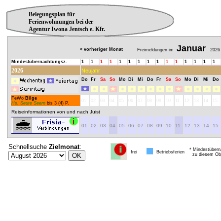
Belegungsplan für
Ferienwohnungen bei der
Agentur Iwona Jentsch e. Kfr.
Januar
< vorheriger Monat
Freimeldungen im
2026
Mindestübernachtungsz.
1
1
1
1
1
1
1
1
1
1
1
1
1
1
1
2026
Neujahr
Do
Fr
Sa
So
Mo
Di
Mi
Do
Fr
Sa
So
Mo
Di
Mi
Do
FeWo
Bilge
01
02
03
04
05
06
07
08
09
10
11
12
13
14
15
Hs. Seute Seern
bis 3 (4) P.
Reiseinformationen von und nach Juist
01
02
03
04
05
06
07
08
09
10
11
12
13
14
15
Schnellsuche
Zielmonat
:
* Mindestübern
frei
Betriebsferien
zu diesem Obj